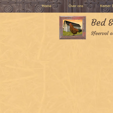
Home
Over ons
Kamer 1
Bed &
Sfeervol 