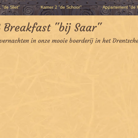
 "de Sliet"
Kamer 2 "de Schoor"
Appartement "de H
 Breakfast "bij Saar"
overnachten in onze mooie boerderij in het Drentsch