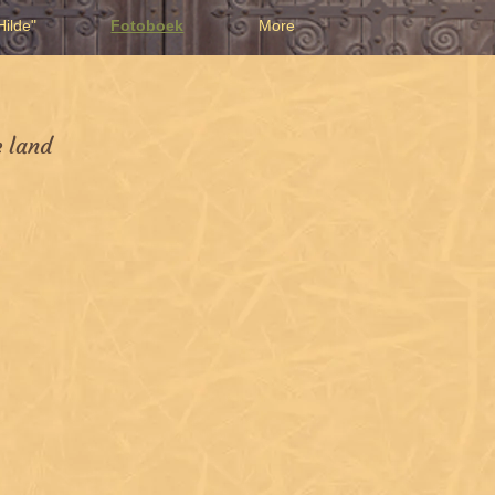
ilde"
Fotoboek
More
e land