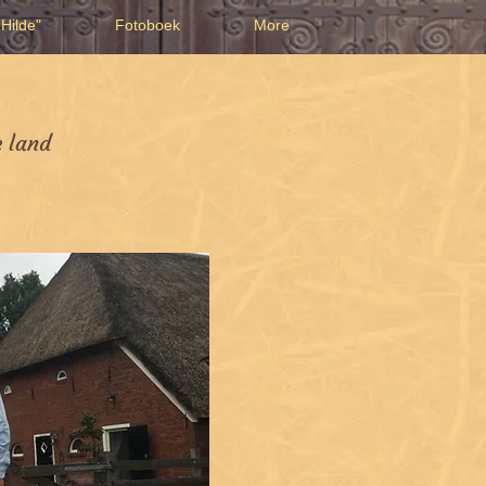
Hilde"
Fotoboek
More
e land