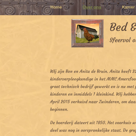
Home
Over ons
Kamer 1
Bed &
Sfeervol 
Wij zijn Ben en Anita de Bruin. Anita heeft 3
kinderverpleegkundige in het MMC Amersfoort
groot technisch bedrijf gewerkt en is nu me
kinderen en inmiddels 1 kleinkind. Wij hebben
April 2015 verhuisd naar Zwinderen, om daar
beginnen.
De boerderij dateert uit 1850. Het voorhuis 
deel was nog in oorspronkelijke staat. De gr