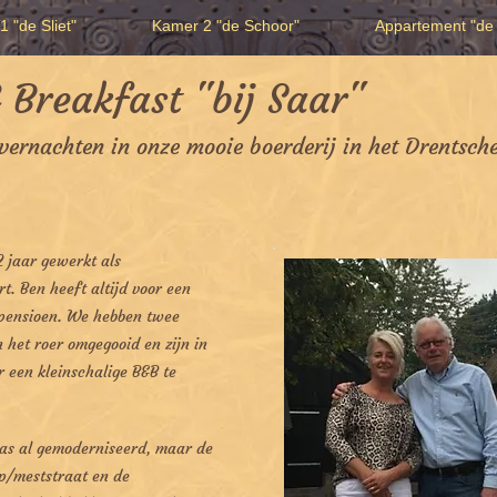
 "de Sliet"
Kamer 2 "de Schoor"
Appartement "de 
 Breakfast "bij Saar"
overnachten in onze mooie boerderij in het Drentsch
2 jaar gewerkt als
. Ben heeft altijd voor een
t pensioen. We hebben twee
 het roer omgegooid en zijn in
 een kleinschalige B&B te
was al gemoderniseerd, maar de
up/meststraat en de