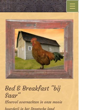
Bed & Breakfast "bij
Saar"
Sfeervol overnachten in onze mooie
boerderij in het Drentsche land