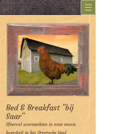
Bed & Breakfast "bij
Saar"
Sfeervol overnachten in onze mooie
boerderij in het Drentsche land