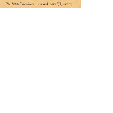
"De Hilde" verhuren we ook zakelijk, vraag
gerust naar de mogelijkheden en aangepaste
tarieven.
Inchecken tussen 15:00 en 20:00 uur en
uitchecken voor 11:00 uur
Annuleringsvoorwaarden:
Gratis annuleren tot 7 dagen voor aankomst
Binnen 7 dagen voor aankomst 50% van de
totaalprijs
Op de dag zelf 100% van de totaalprijs
Kijk voor beschikbaarheid op deze kalender
https://www.bedandbreakfast.nl/ibook/6
6548/nl/redmond"
Betalen kan met Pin of Contant